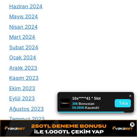
Haziran 2024
Mayıs 2024
Nisan 2024
Mart 2024
Şubat 2024
Ocak 2024
Aralık 2023
Kasım 2023
Ekim 2023
Eylül 2023
Ağustos 2023
Temmuz 2023
×
Haziran 2023