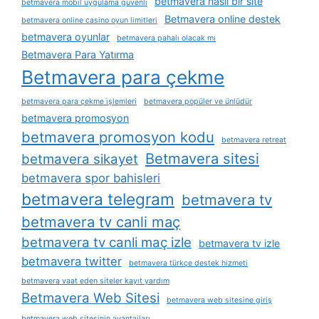
betmavera nasil bir site
betmavera mobil uygulama güvenli
Betmavera online destek
betmavera online casino oyun limitleri
betmavera oyunlar
betmavera pahalı olacak mı
Betmavera Para Yatırma
Betmavera para çekme
betmavera para çekme i̇şlemleri
betmavera popüler ve ünlüdür
betmavera promosyon
betmavera promosyon kodu
betmavera retreat
Betmavera sitesi
betmavera sikayet
betmavera spor bahisleri
betmavera telegram
betmavera tv
betmavera tv canli maç
betmavera tv canli maç izle
betmavera tv izle
betmavera twitter
betmavera türkçe destek hizmeti
betmavera vaat eden siteler kayıt yardım
Betmavera Web Sitesi
betmavera web sitesine giriş
betmavera web sitesinin avantajları