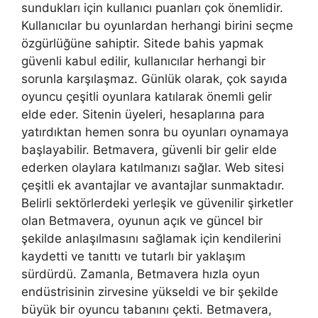
sundukları için kullanıcı puanları çok önemlidir.
Kullanıcılar bu oyunlardan herhangi birini seçme
özgürlüğüne sahiptir. Sitede bahis yapmak
güvenli kabul edilir, kullanıcılar herhangi bir
sorunla karşılaşmaz. Günlük olarak, çok sayıda
oyuncu çeşitli oyunlara katılarak önemli gelir
elde eder. Sitenin üyeleri, hesaplarına para
yatırdıktan hemen sonra bu oyunları oynamaya
başlayabilir. Betmavera, güvenli bir gelir elde
ederken olaylara katılmanızı sağlar. Web sitesi
çeşitli ek avantajlar ve avantajlar sunmaktadır.
Belirli sektörlerdeki yerleşik ve güvenilir şirketler
olan Betmavera, oyunun açık ve güncel bir
şekilde anlaşılmasını sağlamak için kendilerini
kaydetti ve tanıttı ve tutarlı bir yaklaşım
sürdürdü. Zamanla, Betmavera hızla oyun
endüstrisinin zirvesine yükseldi ve bir şekilde
büyük bir oyuncu tabanını çekti. Betmavera,