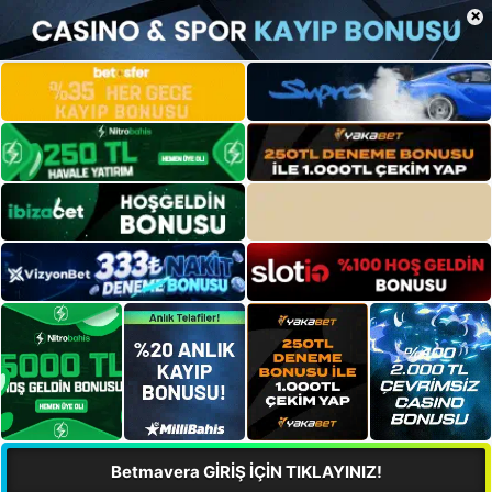
×
Betmavera GİRİŞ İÇİN TIKLAYINIZ!