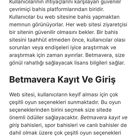
Kullanıcılarının ihtiyaçlarını karşılayan güvenilir
çevrimiçi bahis platformlarından biridir.
Kullanıcılar bu web sitesine bahis yapmaktan
memnun görünüyorlar. Her web sitesi ziyaretçisi
bir sitenin güvenilir olmasını bekler. Bir bahis
sitesini taahhüt etmeden önce, kullanıcılar olası
sorunları veya endişeleri iyice araştırmak ve
araştırmak için zaman ayırırlar. Betmavera, size
gönül rahatlığı sağlayacak lisans bilgileri sağlar.
Betmavera Kayıt Ve Giriş
Web sitesi, kullanıcıların keyif alması için çok
çeşitli oyun seçenekleri sunmaktadır. Bu oyun
seçeneklerinden birini seçmek size sitede
önemli ödüller sağlayacaktır.
Betmavera kayıt ve
giriş
bahisleri, spor bahisleri ve canlı bahisler de
dahil olmak üzere çok çeşitli oyun seçenekleri