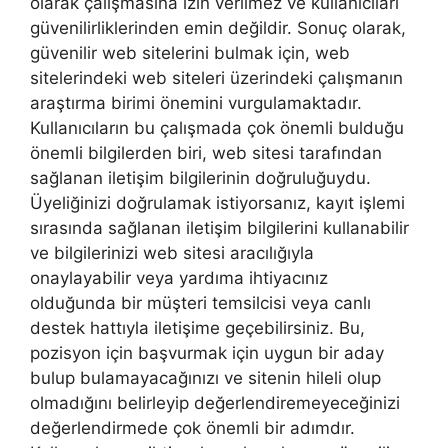
olarak çalışmasına izin verilmez ve kullanıcıları
güvenilirliklerinden emin değildir. Sonuç olarak,
güvenilir web sitelerini bulmak için, web
sitelerindeki web siteleri üzerindeki çalışmanın
araştırma birimi önemini vurgulamaktadır.
Kullanıcıların bu çalışmada çok önemli bulduğu
önemli bilgilerden biri, web sitesi tarafından
sağlanan iletişim bilgilerinin doğruluğuydu.
Üyeliğinizi doğrulamak istiyorsanız, kayıt işlemi
sırasında sağlanan iletişim bilgilerini kullanabilir
ve bilgilerinizi web sitesi aracılığıyla
onaylayabilir veya yardıma ihtiyacınız
olduğunda bir müşteri temsilcisi veya canlı
destek hattıyla iletişime geçebilirsiniz. Bu,
pozisyon için başvurmak için uygun bir aday
bulup bulamayacağınızı ve sitenin hileli olup
olmadığını belirleyip değerlendiremeyeceğinizi
değerlendirmede çok önemli bir adımdır.