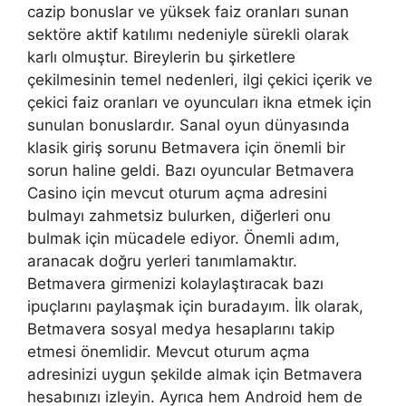
cazip bonuslar ve yüksek faiz oranları sunan
sektöre aktif katılımı nedeniyle sürekli olarak
karlı olmuştur. Bireylerin bu şirketlere
çekilmesinin temel nedenleri, ilgi çekici içerik ve
çekici faiz oranları ve oyuncuları ikna etmek için
sunulan bonuslardır. Sanal oyun dünyasında
klasik giriş sorunu Betmavera için önemli bir
sorun haline geldi. Bazı oyuncular Betmavera
Casino için mevcut oturum açma adresini
bulmayı zahmetsiz bulurken, diğerleri onu
bulmak için mücadele ediyor. Önemli adım,
aranacak doğru yerleri tanımlamaktır.
Betmavera girmenizi kolaylaştıracak bazı
ipuçlarını paylaşmak için buradayım. İlk olarak,
Betmavera sosyal medya hesaplarını takip
etmesi önemlidir. Mevcut oturum açma
adresinizi uygun şekilde almak için Betmavera
hesabınızı izleyin. Ayrıca hem Android hem de