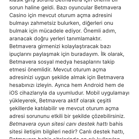
sorun haline geldi. Bazı oyuncular Betmavera
Casino için mevcut oturum açma adresini
bulmayı zahmetsiz bulurken, diğerleri onu
bulmak için mücadele ediyor. Önemli adım,
aranacak doğru yerleri tanımlamaktır.
Betmavera girmenizi kolaylaştıracak bazı
ipuçlarını paylaşmak için buradayım. İlk olarak,
Betmavera sosyal medya hesaplarını takip
etmesi önemlidir. Mevcut oturum açma
adresinizi uygun şekilde almak için Betmavera
hesabınızı izleyin. Ayrıca hem Android hem de
iOS cihazlarıyla da uyumludur. Mobil uygulamayı
yükleyerek, Betmavera aktif olarak çeşitli
şekillerde katılabilir ve mevcut oturum açma
adresi sorununu etkili bir şekilde çözebilirsiniz.
Betmavera oyun sitesi canı destek hattı
bahis
sitesi iletişim bilgileri nedir? Canlı destek hattı,