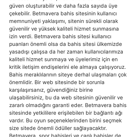
güven oluşturabilir ve daha fazla sayıda üye
çekebilir. Betmavera bahis sitesinin kullanıcı
memnuniyeti yaklaşımı, sitenin sürekli olarak
güvenilir ve yüksek kaliteli hizmet sunmasına
izin verdi. Betmavera bahis sitesi kullanıcı
puanları önemli olsa da bahis sitesi ülkemizde
yasadışı çalışsa da her zaman kullanıcılarımıza
kaliteli hizmet sunmaya ve üyelerimiz için en
kritik iletişim endişelerini ele almaya çalışıyoruz.
Bahis meraklılarının siteye derhal ulaşmaları çok
önemlidir. Bir web sitesinde bir sorunla
karşılaşırsanız, güvendiğiniz birine
ulaşabilirsiniz, bu da web sitesinin güvenilir ve
zararlı olmadığını garanti eder. Betmavera bahis
sitesinde yetkililere erişilebilen bir bağlantı ağı
vardır. Bu oyun seçeneklerinden birini seçmek
size sitede önemli ödüller sağlayacaktır.
Betmavera, spor bahisleri ve canlı bahisler de