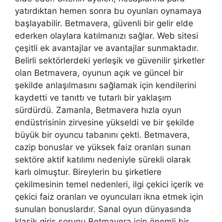
yatırdıktan hemen sonra bu oyunları oynamaya
başlayabilir. Betmavera, güvenli bir gelir elde
ederken olaylara katılmanızı sağlar. Web sitesi
çeşitli ek avantajlar ve avantajlar sunmaktadır.
Belirli sektörlerdeki yerleşik ve güvenilir şirketler
olan Betmavera, oyunun açık ve güncel bir
şekilde anlaşılmasını sağlamak için kendilerini
kaydetti ve tanıttı ve tutarlı bir yaklaşım
sürdürdü. Zamanla, Betmavera hızla oyun
endüstrisinin zirvesine yükseldi ve bir şekilde
büyük bir oyuncu tabanını çekti. Betmavera,
cazip bonuslar ve yüksek faiz oranları sunan
sektöre aktif katılımı nedeniyle sürekli olarak
karlı olmuştur. Bireylerin bu şirketlere
çekilmesinin temel nedenleri, ilgi çekici içerik ve
çekici faiz oranları ve oyuncuları ikna etmek için
sunulan bonuslardır. Sanal oyun dünyasında
klasik giriş sorunu Betmavera için önemli bir