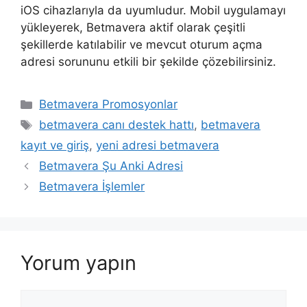
iOS cihazlarıyla da uyumludur. Mobil uygulamayı
yükleyerek, Betmavera aktif olarak çeşitli
şekillerde katılabilir ve mevcut oturum açma
adresi sorununu etkili bir şekilde çözebilirsiniz.
Kategoriler
Betmavera Promosyonlar
Etiketler
betmavera canı destek hattı
,
betmavera
kayıt ve giriş
,
yeni adresi betmavera
Betmavera Şu Anki Adresi
Betmavera İşlemler
Yorum yapın
Yorum