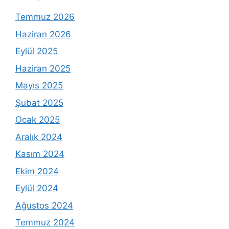
Temmuz 2026
Haziran 2026
Eylül 2025
Haziran 2025
Mayıs 2025
Şubat 2025
Ocak 2025
Aralık 2024
Kasım 2024
Ekim 2024
Eylül 2024
Ağustos 2024
Temmuz 2024