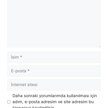
İsim
E-
posta
İnternet
sitesi
Daha sonraki yorumlarımda kullanılması için
adım, e-posta adresim ve site adresim bu
tarayıcıya kaydedilsin.