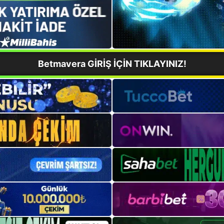
Betmavera GİRİŞ İÇİN TIKLAYINIZ!