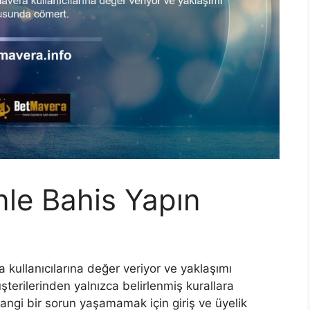
le Bahis Yapın
ullanıcılarına değer veriyor ve yaklaşımı
erilerinden yalnızca belirlenmiş kurallara
rhangi bir sorun yaşamamak için giriş ve üyelik