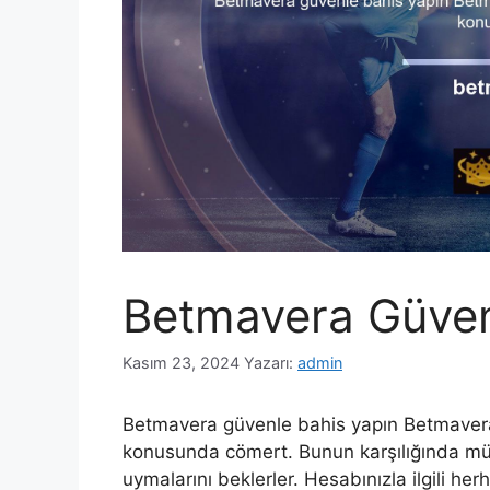
Betmavera Güven
Kasım 23, 2024
Yazarı:
admin
Betmavera güvenle bahis yapın Betmavera k
konusunda cömert. Bunun karşılığında müşt
uymalarını beklerler. Hesabınızla ilgili he