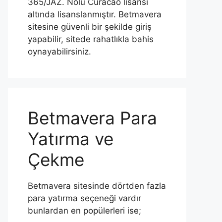
365/JAZ. Nolu Curacao lisansı
altında lisanslanmıştır. Betmavera
sitesine güvenli bir şekilde giriş
yapabilir, sitede rahatlıkla bahis
oynayabilirsiniz.
Betmavera Para
Yatırma ve
Çekme
Betmavera sitesinde dörtden fazla
para yatırma seçeneği vardır
bunlardan en popülerleri ise;