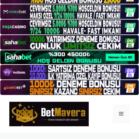
İçeriğe
atla
Menü