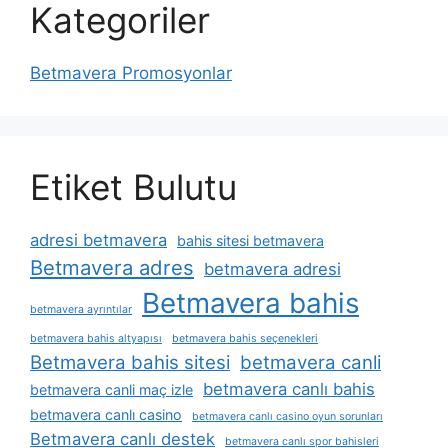
Kategoriler
Betmavera Promosyonlar
Etiket Bulutu
adresi betmavera
bahis sitesi betmavera
Betmavera adres
betmavera adresi
Betmavera bahis
betmavera ayrıntılar
betmavera bahis altyapısı
betmavera bahis seçenekleri
Betmavera bahis sitesi
betmavera canli
betmavera canlı bahis
betmavera canli maç izle
betmavera canlı casino
betmavera canlı casino oyun sorunları
Betmavera canlı destek
betmavera canlı spor bahisleri