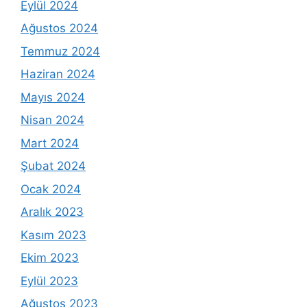
Eylül 2024
Ağustos 2024
Temmuz 2024
Haziran 2024
Mayıs 2024
Nisan 2024
Mart 2024
Şubat 2024
Ocak 2024
Aralık 2023
Kasım 2023
Ekim 2023
Eylül 2023
Ağustos 2023