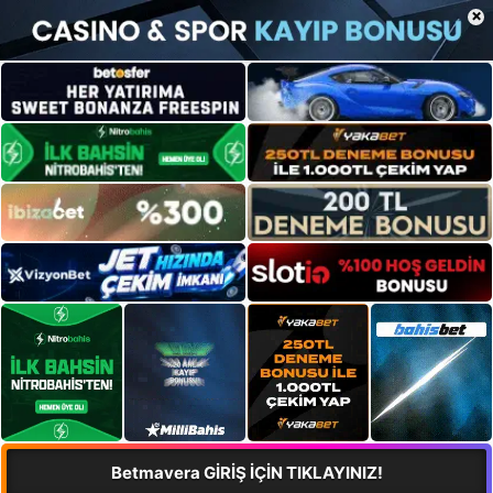
×
Betmavera GİRİŞ İÇİN TIKLAYINIZ!