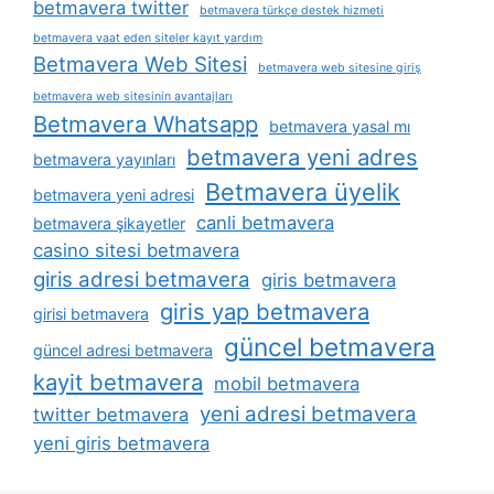
betmavera twitter
betmavera türkçe destek hizmeti
betmavera vaat eden siteler kayıt yardım
Betmavera Web Sitesi
betmavera web sitesine giriş
betmavera web sitesinin avantajları
Betmavera Whatsapp
betmavera yasal mı
betmavera yeni adres
betmavera yayınları
Betmavera üyelik
betmavera yeni adresi
canli betmavera
betmavera şikayetler
casino sitesi betmavera
giris adresi betmavera
giris betmavera
giris yap betmavera
girisi betmavera
güncel betmavera
güncel adresi betmavera
kayit betmavera
mobil betmavera
yeni adresi betmavera
twitter betmavera
yeni giris betmavera