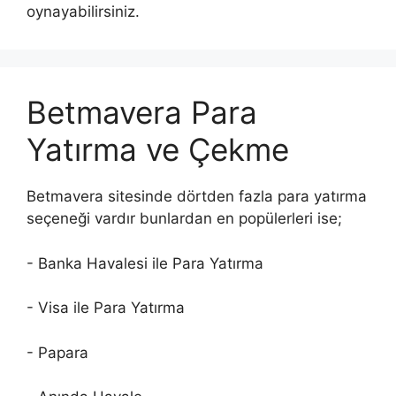
oynayabilirsiniz.
Betmavera Para
Yatırma ve Çekme
Betmavera sitesinde dörtden fazla para yatırma
seçeneği vardır bunlardan en popülerleri ise;
- Banka Havalesi ile Para Yatırma
- Visa ile Para Yatırma
- Papara