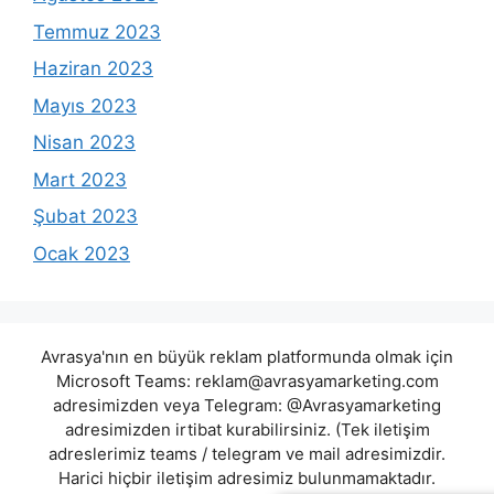
Temmuz 2023
Haziran 2023
Mayıs 2023
Nisan 2023
Mart 2023
Şubat 2023
Ocak 2023
Avrasya'nın en büyük reklam platformunda olmak için
Microsoft Teams:
reklam@avrasyamarketing.com
adresimizden veya Telegram: @Avrasyamarketing
adresimizden irtibat kurabilirsiniz. (Tek iletişim
adreslerimiz teams / telegram ve mail adresimizdir.
Harici hiçbir iletişim adresimiz bulunmamaktadır.