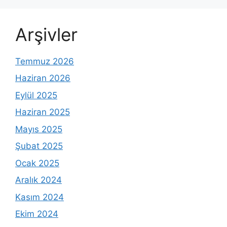
Arşivler
Temmuz 2026
Haziran 2026
Eylül 2025
Haziran 2025
Mayıs 2025
Şubat 2025
Ocak 2025
Aralık 2024
Kasım 2024
Ekim 2024