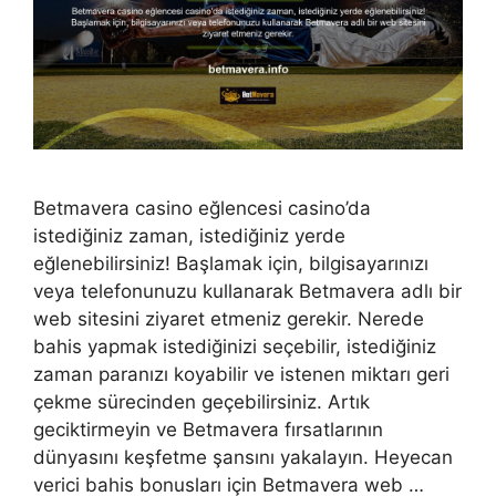
Betmavera casino eğlencesi casino’da
istediğiniz zaman, istediğiniz yerde
eğlenebilirsiniz! Başlamak için, bilgisayarınızı
veya telefonunuzu kullanarak Betmavera adlı bir
web sitesini ziyaret etmeniz gerekir. Nerede
bahis yapmak istediğinizi seçebilir, istediğiniz
zaman paranızı koyabilir ve istenen miktarı geri
çekme sürecinden geçebilirsiniz. Artık
geciktirmeyin ve Betmavera fırsatlarının
dünyasını keşfetme şansını yakalayın. Heyecan
verici bahis bonusları için Betmavera web …