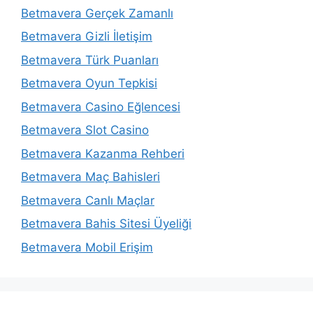
Betmavera Gerçek Zamanlı
Betmavera Gizli İletişim
Betmavera Türk Puanları
Betmavera Oyun Tepkisi
Betmavera Casino Eğlencesi
Betmavera Slot Casino
Betmavera Kazanma Rehberi
Betmavera Maç Bahisleri
Betmavera Canlı Maçlar
Betmavera Bahis Sitesi Üyeliği
Betmavera Mobil Erişim