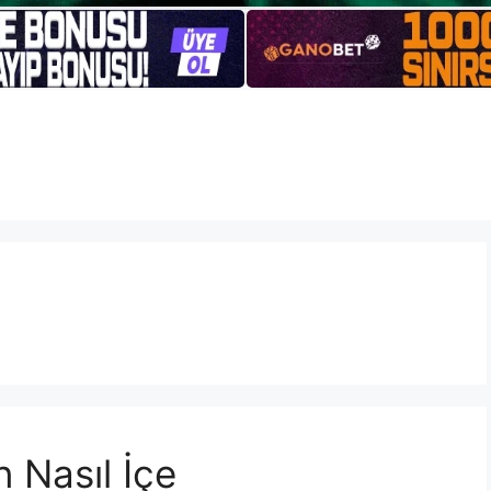
 Nasıl İçe