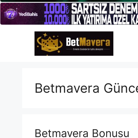
İçeriğe
atla
Betmavera Günc
Betmavera Bonusu