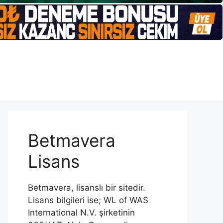
Betmavera
Lisans
Betmavera, lisanslı bir sitedir.
Lisans bilgileri ise; WL of WAS
International N.V. şirketinin