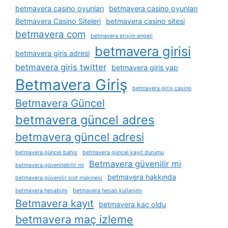
betmavera casino oyunları
betmavera casino oyunları
Betmavera Casino Siteleri
betmavera casino sitesi
betmavera com
betmavera erişim engeli
betmavera girisi
betmavera giris adresi
betmavera giris twitter
betmavera giris yap
Betmavera Giriş
betmavera giriş casino
Betmavera Güncel
betmavera güncel adres
betmavera güncel adresi
betmavera güncel bahis
betmavera güncel kayıt durumu
Betmavera güvenilir mi
betmavera güvenilebilir mi
betmavera hakkında
betmavera güvenilir slot makinesi
betmavera hesabımı
betmavera hesap kullanımı
Betmavera kayıt
betmavera kaç oldu
betmavera maç izleme