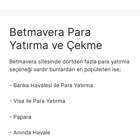
Betmavera Para
Yatırma ve Çekme
Betmavera sitesinde dörtden fazla para yatırma
seçeneği vardır bunlardan en popülerleri ise;
- Banka Havalesi ile Para Yatırma
- Visa ile Para Yatırma
- Papara
- Anında Havale