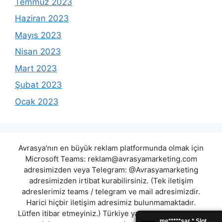
Temmuz 2023
Haziran 2023
Mayıs 2023
Nisan 2023
Mart 2023
Şubat 2023
Ocak 2023
Avrasya'nın en büyük reklam platformunda olmak için
Microsoft Teams:
reklam@avrasyamarketing.com
adresimizden veya Telegram: @Avrasyamarketing
adresimizden irtibat kurabilirsiniz. (Tek iletişim
adreslerimiz teams / telegram ve mail adresimizdir.
Harici hiçbir iletişim adresimiz bulunmamaktadır.
Lütfen itibar etmeyiniz.) Türkiye yasalarına göre 7258