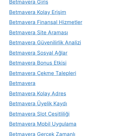
Betmavera Giriş
Betmavera Kolay Erişim
Betmavera Finansal Hizmetler
Betmavera Site Araması
Betmavera Güvenilirlik Analizi
Betmavera Sosyal Ağlar
Betmavera Bonus Etkisi
Betmavera Çekme Talepleri
Betmavera
Betmavera Kolay Adres
Betmavera Üyelik Kaydı
Betmavera Slot Çeşitliliği
Betmavera Mobil Uygulama
Betmavera Gerçek Zamanlı