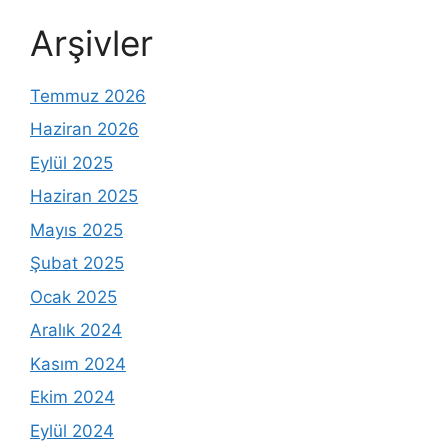
Arşivler
Temmuz 2026
Haziran 2026
Eylül 2025
Haziran 2025
Mayıs 2025
Şubat 2025
Ocak 2025
Aralık 2024
Kasım 2024
Ekim 2024
Eylül 2024