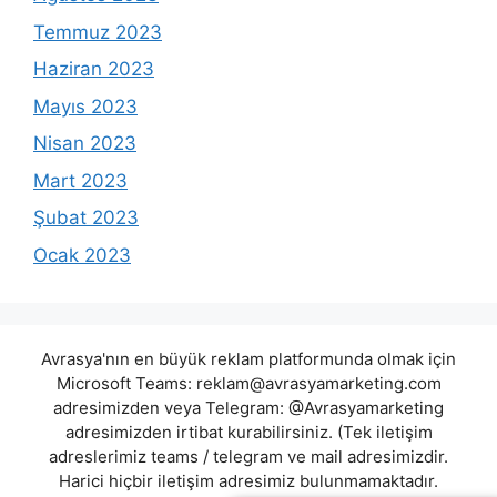
Temmuz 2023
Haziran 2023
Mayıs 2023
Nisan 2023
Mart 2023
Şubat 2023
Ocak 2023
Avrasya'nın en büyük reklam platformunda olmak için
Microsoft Teams:
reklam@avrasyamarketing.com
adresimizden veya Telegram: @Avrasyamarketing
adresimizden irtibat kurabilirsiniz. (Tek iletişim
adreslerimiz teams / telegram ve mail adresimizdir.
Harici hiçbir iletişim adresimiz bulunmamaktadır.