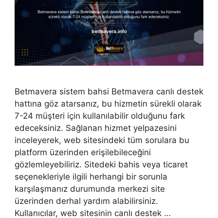
Betmavera sistem bahsi Betmavera canlı destek
hattına göz atarsanız, bu hizmetin sürekli olarak
7-24 müşteri için kullanılabilir olduğunu fark
edeceksiniz. Sağlanan hizmet yelpazesini
inceleyerek, web sitesindeki tüm sorulara bu
platform üzerinden erişilebileceğini
gözlemleyebiliriz. Sitedeki bahis veya ticaret
seçenekleriyle ilgili herhangi bir sorunla
karşılaşmanız durumunda merkezi site
üzerinden derhal yardım alabilirsiniz.
Kullanıcılar, web sitesinin canlı destek …