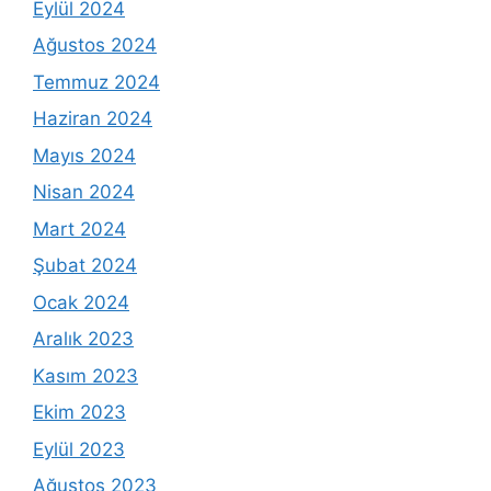
Eylül 2024
Ağustos 2024
Temmuz 2024
Haziran 2024
Mayıs 2024
Nisan 2024
Mart 2024
Şubat 2024
Ocak 2024
Aralık 2023
Kasım 2023
Ekim 2023
Eylül 2023
Ağustos 2023