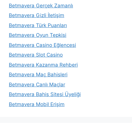
Betmavera Gerçek Zamanlı
Betmavera Gizli İletişim
Betmavera Türk Puanları
Betmavera Oyun Tepkisi
Betmavera Casino Eğlencesi
Betmavera Slot Casino
Betmavera Kazanma Rehberi
Betmavera Maç Bahisleri
Betmavera Canlı Maçlar
Betmavera Bahis Sitesi Üyeliği
Betmavera Mobil Erişim