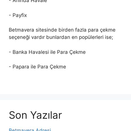
- Anında Havale
- Payfix
Betmavera sitesinde birden fazla para çekme
seçeneği vardır bunlardan en popülerleri ise;
- Banka Havalesi ile Para Çekme
- Papara ile Para Çekme
Son Yazılar
Betmavera Adresi