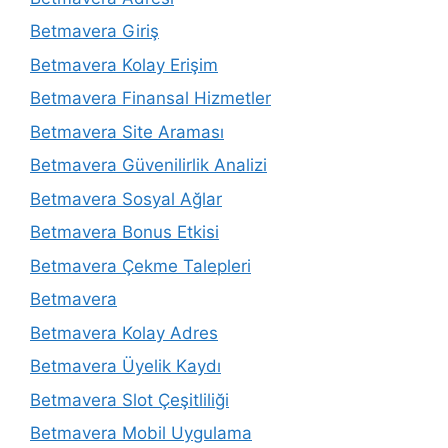
Betmavera Giriş
Betmavera Kolay Erişim
Betmavera Finansal Hizmetler
Betmavera Site Araması
Betmavera Güvenilirlik Analizi
Betmavera Sosyal Ağlar
Betmavera Bonus Etkisi
Betmavera Çekme Talepleri
Betmavera
Betmavera Kolay Adres
Betmavera Üyelik Kaydı
Betmavera Slot Çeşitliliği
Betmavera Mobil Uygulama