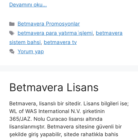
Devamını oku…
Kategoriler
Betmavera Promosyonlar
Etiketler
betmavera para yatırma i̇şlemi
,
betmavera
sistem bahsi
,
betmavera tv
Yorum yap
Betmavera Lisans
Betmavera, lisanslı bir sitedir. Lisans bilgileri ise;
WL of WAS International N.V. şirketinin
365/JAZ. Nolu Curacao lisansı altında
lisanslanmıştır. Betmavera sitesine güvenli bir
şekilde giriş yapabilir, sitede rahatlıkla bahis