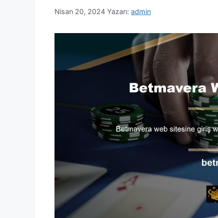
Nisan 20, 2024
Yazarı:
admin