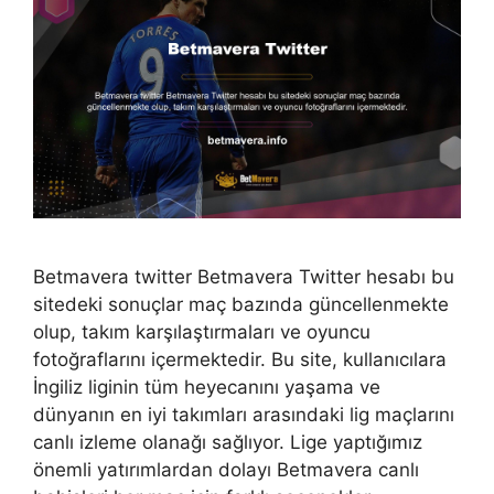
Betmavera twitter Betmavera Twitter hesabı bu
sitedeki sonuçlar maç bazında güncellenmekte
olup, takım karşılaştırmaları ve oyuncu
fotoğraflarını içermektedir. Bu site, kullanıcılara
İngiliz liginin tüm heyecanını yaşama ve
dünyanın en iyi takımları arasındaki lig maçlarını
canlı izleme olanağı sağlıyor. Lige yaptığımız
önemli yatırımlardan dolayı Betmavera canlı