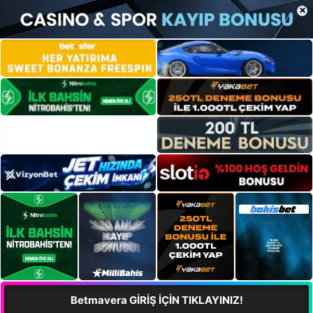
×
Betmavera GİRİŞ İÇİN TIKLAYINIZ!