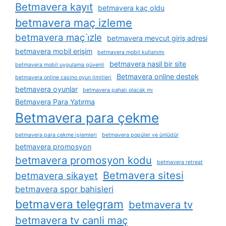
Betmavera kayıt
betmavera kaç oldu
betmavera maç izleme
betmavera maç i̇zle
betmavera mevcut giriş adresi
betmavera mobil erişim
betmavera mobil kullanımı
betmavera nasil bir site
betmavera mobil uygulama güvenli
Betmavera online destek
betmavera online casino oyun limitleri
betmavera oyunlar
betmavera pahalı olacak mı
Betmavera Para Yatırma
Betmavera para çekme
betmavera para çekme i̇şlemleri
betmavera popüler ve ünlüdür
betmavera promosyon
betmavera promosyon kodu
betmavera retreat
Betmavera sitesi
betmavera sikayet
betmavera spor bahisleri
betmavera telegram
betmavera tv
betmavera tv canli maç