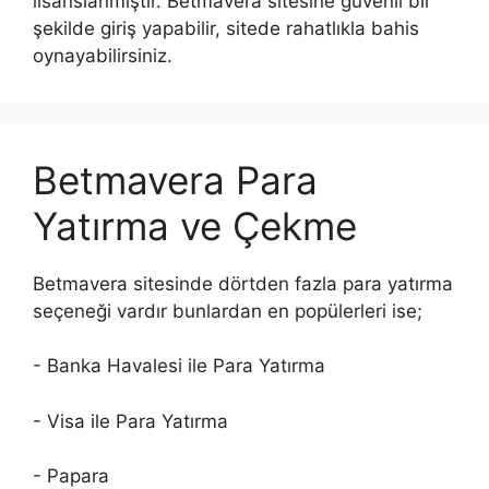
lisanslanmıştır. Betmavera sitesine güvenli bir
şekilde giriş yapabilir, sitede rahatlıkla bahis
oynayabilirsiniz.
Betmavera Para
Yatırma ve Çekme
Betmavera sitesinde dörtden fazla para yatırma
seçeneği vardır bunlardan en popülerleri ise;
- Banka Havalesi ile Para Yatırma
- Visa ile Para Yatırma
- Papara