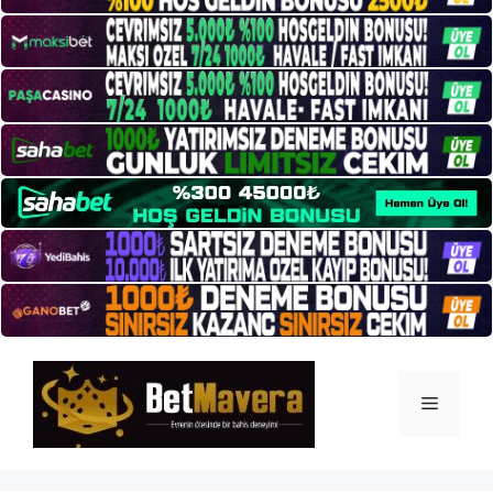
İçeriğe
atla
Menü