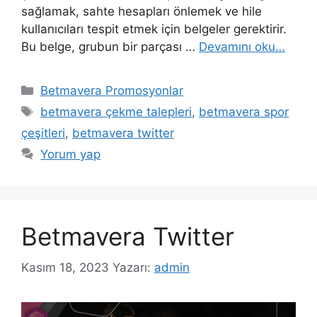
sağlamak, sahte hesapları önlemek ve hile
kullanıcıları tespit etmek için belgeler gerektirir.
Bu belge, grubun bir parçası …
Devamını oku…
Kategoriler
Betmavera Promosyonlar
Etiketler
betmavera çekme talepleri
,
betmavera spor
çeşitleri
,
betmavera twitter
Yorum yap
Betmavera Twitter
Kasım 18, 2023
Yazarı:
admin