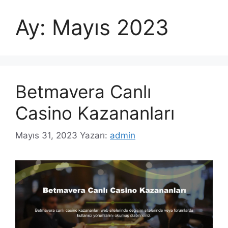
Ay:
Mayıs 2023
Betmavera Canlı
Casino Kazananları
Mayıs 31, 2023
Yazarı:
admin