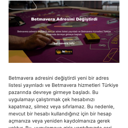
Betmavera adresini değiştirdi yeni bir adres
listesi yayınladı ve Betmavera hizmetleri Türkiye
pazarında devreye girmeye başladı. Bu
uygulamayı çalıştırmak çek hesabınızı
kapatmaz, silmez veya sıfırlamaz. Bu nedenle,
mevcut bir hesabı kullandığınız için bir hesap
açmanıza veya yeniden kaydolmanıza gerek
yoktur. Bu, uygulamaya giriş yaptığınızda cari