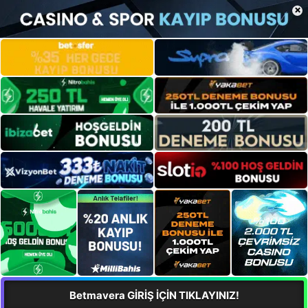
×
Betmavera GİRİŞ İÇİN TIKLAYINIZ!