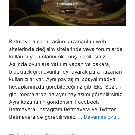
Betmavera canlı casino kazananları web
sitelerinde değişim sitelerinde veya forumlarda
kullanıcı yorumlarını okumuş olabilirsiniz.
Aslında oyunlara yatırım yapan ve bakara,
blackjack gibi oyunlar oynayarak para kazanan
kullanıcılar var. Aynı paylaşımı sosyal medya
hesaplarınızda görebileceğiniz gibi Ekşi Sözlük
gibi mecralarda da aynı paylaşımı görebilirsiniz.
Aynı kazananın gönderisini Facebook
Betmavera, Instagram Betmavera ve Twitter
Betmavera de görebilirsiniz. …
Devamını oku…
Kategoriler