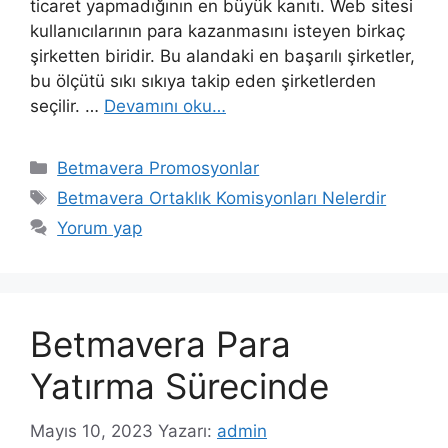
ticaret yapmadığının en büyük kanıtı. Web sitesi
kullanıcılarının para kazanmasını isteyen birkaç
şirketten biridir. Bu alandaki en başarılı şirketler,
bu ölçütü sıkı sıkıya takip eden şirketlerden
seçilir. …
Devamını oku…
Kategoriler
Betmavera Promosyonlar
Etiketler
Betmavera Ortaklık Komisyonları Nelerdir
Yorum yap
Betmavera Para
Yatırma Sürecinde
Mayıs 10, 2023
Yazarı:
admin