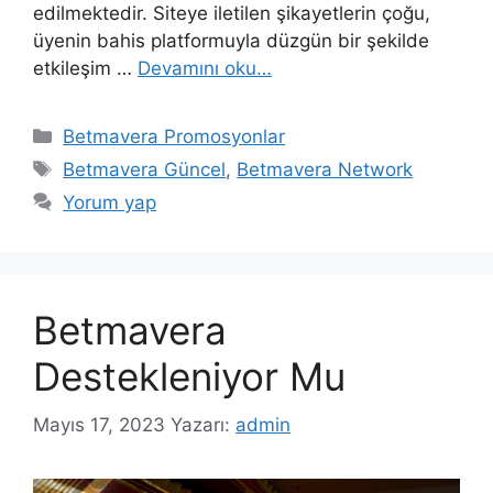
edilmektedir. Siteye iletilen şikayetlerin çoğu,
üyenin bahis platformuyla düzgün bir şekilde
etkileşim …
Devamını oku…
Kategoriler
Betmavera Promosyonlar
Etiketler
Betmavera Güncel
,
Betmavera Network
Yorum yap
Betmavera
Destekleniyor Mu
Mayıs 17, 2023
Yazarı:
admin