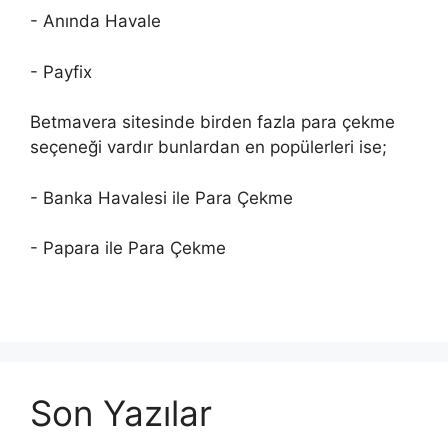
- Anında Havale
- Payfix
Betmavera sitesinde birden fazla para çekme
seçeneği vardır bunlardan en popülerleri ise;
- Banka Havalesi ile Para Çekme
- Papara ile Para Çekme
Son Yazılar