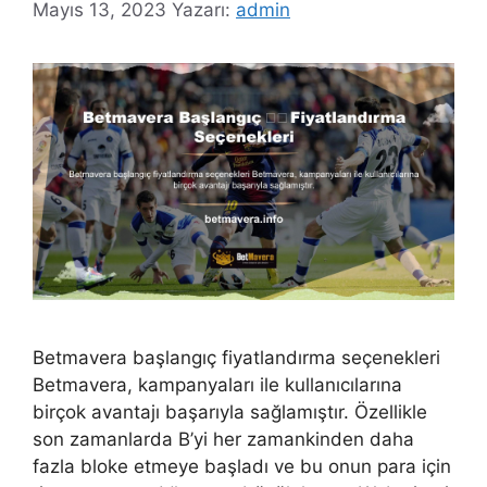
Mayıs 13, 2023
Yazarı:
admin
Betmavera başlangıç ​​fiyatlandırma seçenekleri
Betmavera, kampanyaları ile kullanıcılarına
birçok avantajı başarıyla sağlamıştır. Özellikle
son zamanlarda B’yi her zamankinden daha
fazla bloke etmeye başladı ve bu onun para için