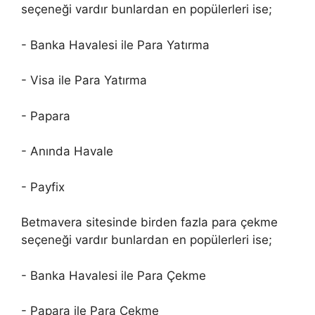
seçeneği vardır bunlardan en popülerleri ise;
- Banka Havalesi ile Para Yatırma
- Visa ile Para Yatırma
- Papara
- Anında Havale
- Payfix
Betmavera sitesinde birden fazla para çekme
seçeneği vardır bunlardan en popülerleri ise;
- Banka Havalesi ile Para Çekme
- Papara ile Para Çekme