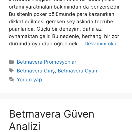
ortamı yaratmaları bakımından da benzersizdir.
Bu sitenin poker bölümünde para kazanırken
dikkat edilmesi gereken şey aslında tecrübe
puanlarıdır. Güçlü bir deneyim, daha az
oynamaktan gelir. Bu nedenle, herhangi bir zor
durumda oyundan öğrenmek …
Devamını oku…
Kategoriler
Betmavera Promosyonlar
Etiketler
Betmavera Giriş
,
Betmavera Oyun
Yorum yap
Betmavera Güven
Analizi