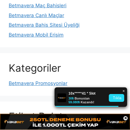
Betmavera Maç Bahisleri
Betmavera Canlı Maçlar
Betmavera Bahis Sitesi Üyeliği
Betmavera Mobil Erişim
Kategoriler
Betmavera Promosyonlar
Etiket Bulutu
×