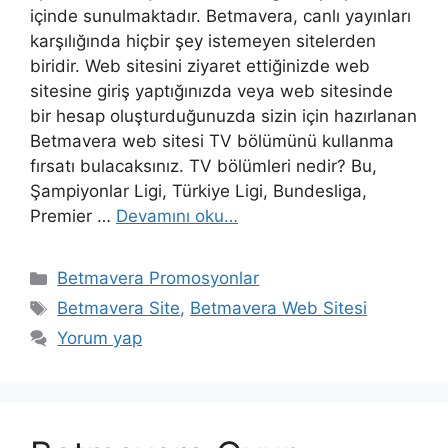
içinde sunulmaktadır. Betmavera, canlı yayınları
karşılığında hiçbir şey istemeyen sitelerden
biridir. Web sitesini ziyaret ettiğinizde web
sitesine giriş yaptığınızda veya web sitesinde
bir hesap oluşturduğunuzda sizin için hazırlanan
Betmavera web sitesi TV bölümünü kullanma
fırsatı bulacaksınız. TV bölümleri nedir? Bu,
Şampiyonlar Ligi, Türkiye Ligi, Bundesliga,
Premier …
Devamını oku…
Kategoriler
Betmavera Promosyonlar
Etiketler
Betmavera Site
,
Betmavera Web Sitesi
Yorum yap