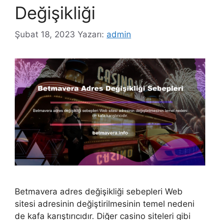
Değişikliği
Şubat 18, 2023
Yazarı:
admin
Betmavera adres değişikliği sebepleri Web
sitesi adresinin değiştirilmesinin temel nedeni
de kafa karıştırıcıdır. Diğer casino siteleri gibi