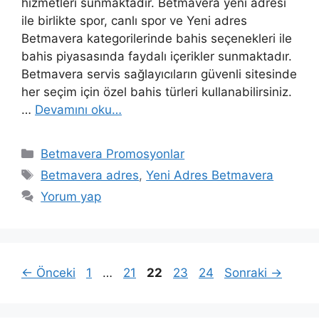
hizmetleri sunmaktadır. Betmavera yeni adresi
ile birlikte spor, canlı spor ve Yeni adres
Betmavera kategorilerinde bahis seçenekleri ile
bahis piyasasında faydalı içerikler sunmaktadır.
Betmavera servis sağlayıcıların güvenli sitesinde
her seçim için özel bahis türleri kullanabilirsiniz.
…
Devamını oku…
Kategoriler
Betmavera Promosyonlar
Etiketler
Betmavera adres
,
Yeni Adres Betmavera
Yorum yap
Sayfa
Sayfa
Sayfa
Sayfa
Sayfa
←
Önceki
1
…
21
22
23
24
Sonraki
→