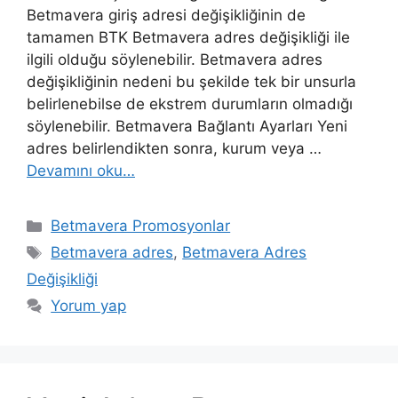
Betmavera giriş adresi değişikliğinin de
tamamen BTK Betmavera adres değişikliği ile
ilgili olduğu söylenebilir. Betmavera adres
değişikliğinin nedeni bu şekilde tek bir unsurla
belirlenebilse de ekstrem durumların olmadığı
söylenebilir. Betmavera Bağlantı Ayarları Yeni
adres belirlendikten sonra, kurum veya …
Devamını oku…
Kategoriler
Betmavera Promosyonlar
Etiketler
Betmavera adres
,
Betmavera Adres
Değişikliği
Yorum yap