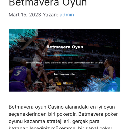
Betmavera Oyun
Mart 15, 2023
Yazarı:
admin
Betmavera oyun Casino alanındaki en iyi oyun
seçeneklerinden biri pokerdir. Betmavera poker
oyunu kazanma stratejileri, gerçek para
kazanabileceğiniz mükemmel bir sanal poker