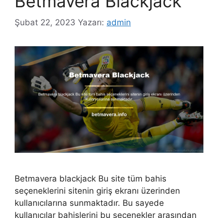
Betmavera Blackjack
Şubat 22, 2023
Yazarı:
admin
Betmavera blackjack Bu site tüm bahis
seçeneklerini sitenin giriş ekranı üzerinden
kullanıcılarına sunmaktadır. Bu sayede
kullanıcılar bahislerini bu seçenekler arasından