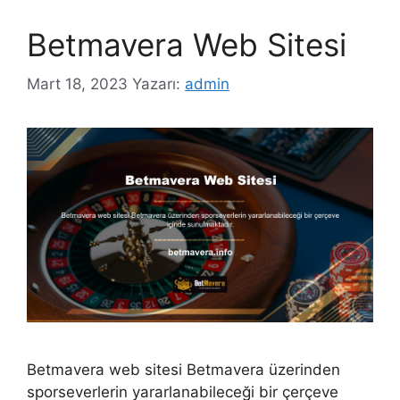
Betmavera Web Sitesi
Mart 18, 2023
Yazarı:
admin
Betmavera web sitesi Betmavera üzerinden
sporseverlerin yararlanabileceği bir çerçeve