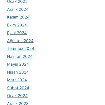
Ocak 2025
Aralık 2024
Kasım 2024
Ekim 2024
Eylül 2024
Ağustos 2024
Temmuz 2024
Haziran 2024
Mayıs 2024
Nisan 2024
Mart 2024
Şubat 2024
Ocak 2024
Aralık 2023