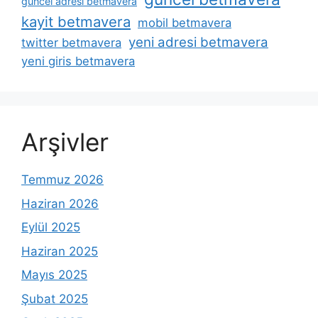
güncel adresi betmavera
kayit betmavera
mobil betmavera
yeni adresi betmavera
twitter betmavera
yeni giris betmavera
Arşivler
Temmuz 2026
Haziran 2026
Eylül 2025
Haziran 2025
Mayıs 2025
Şubat 2025