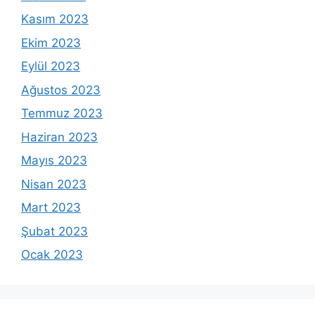
Kasım 2023
Ekim 2023
Eylül 2023
Ağustos 2023
Temmuz 2023
Haziran 2023
Mayıs 2023
Nisan 2023
Mart 2023
Şubat 2023
Ocak 2023