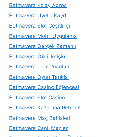
Betmavera Kolay Adres
Betmavera Üyelik Kaydı
Betmavera Slot Çeşitliliği
Betmavera Mobil Uygulama
Betmavera Gerçek Zamanlı
Betmavera Gizli İletişim
Betmavera Türk Puanları
Betmavera Oyun Tepkisi
Betmavera Casino Eğlencesi
Betmavera Slot Casino
Betmavera Kazanma Rehberi
Betmavera Maç Bahisleri
Betmavera Canlı Maçlar