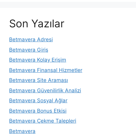
Son Yazılar
Betmavera Adresi
Betmavera Giriş
Betmavera Kolay Erişim
Betmavera Finansal Hizmetler
Betmavera Site Araması
Betmavera Güvenilirlik Analizi
Betmavera Sosyal Ağlar
Betmavera Bonus Etkisi
Betmavera Çekme Talepleri
Betmavera