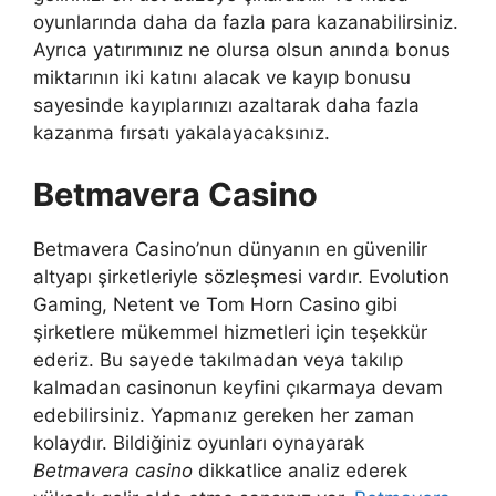
oyunlarında daha da fazla para kazanabilirsiniz.
Ayrıca yatırımınız ne olursa olsun anında bonus
miktarının iki katını alacak ve kayıp bonusu
sayesinde kayıplarınızı azaltarak daha fazla
kazanma fırsatı yakalayacaksınız.
Betmavera Casino
Betmavera Casino’nun dünyanın en güvenilir
altyapı şirketleriyle sözleşmesi vardır. Evolution
Gaming, Netent ve Tom Horn Casino gibi
şirketlere mükemmel hizmetleri için teşekkür
ederiz. Bu sayede takılmadan veya takılıp
kalmadan casinonun keyfini çıkarmaya devam
edebilirsiniz. Yapmanız gereken her zaman
kolaydır. Bildiğiniz oyunları oynayarak
Betmavera casino
dikkatlice analiz ederek