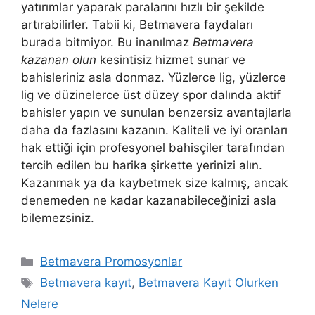
yatırımlar yaparak paralarını hızlı bir şekilde
artırabilirler. Tabii ki, Betmavera faydaları
burada bitmiyor. Bu inanılmaz
Betmavera
kazanan olun
kesintisiz hizmet sunar ve
bahisleriniz asla donmaz. Yüzlerce lig, yüzlerce
lig ve düzinelerce üst düzey spor dalında aktif
bahisler yapın ve sunulan benzersiz avantajlarla
daha da fazlasını kazanın. Kaliteli ve iyi oranları
hak ettiği için profesyonel bahisçiler tarafından
tercih edilen bu harika şirkette yerinizi alın.
Kazanmak ya da kaybetmek size kalmış, ancak
denemeden ne kadar kazanabileceğinizi asla
bilemezsiniz.
Kategoriler
Betmavera Promosyonlar
Etiketler
Betmavera kayıt
,
Betmavera Kayıt Olurken
Nelere