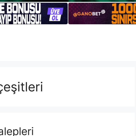
eşitleri
lepleri