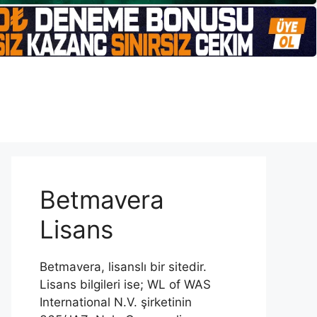
Betmavera
Lisans
Betmavera, lisanslı bir sitedir.
Lisans bilgileri ise; WL of WAS
International N.V. şirketinin