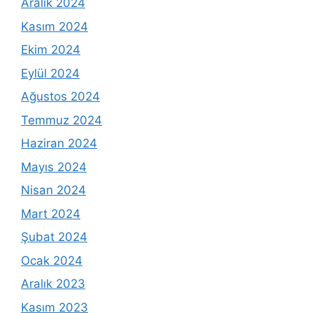
Aralık 2024
Kasım 2024
Ekim 2024
Eylül 2024
Ağustos 2024
Temmuz 2024
Haziran 2024
Mayıs 2024
Nisan 2024
Mart 2024
Şubat 2024
Ocak 2024
Aralık 2023
Kasım 2023