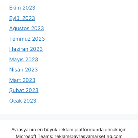
Ekim 2023
Eylül 2023
Ağustos 2023
Temmuz 2023
Haziran 2023
Mayıs 2023
Nisan 2023
Mart 2023
Şubat 2023
Ocak 2023
Avrasya'nın en büyük reklam platformunda olmak için
Microsoft Teams:
reklam@avrasyamarketing.com