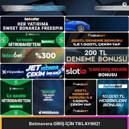
×
Betmavera GİRİŞ İÇİN TIKLAYINIZ!