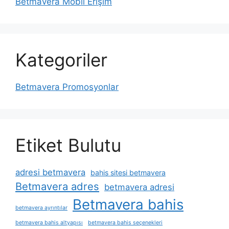
Betmavera Mobil Erişim
Kategoriler
Betmavera Promosyonlar
Etiket Bulutu
adresi betmavera
bahis sitesi betmavera
Betmavera adres
betmavera adresi
Betmavera bahis
betmavera ayrıntılar
betmavera bahis altyapısı
betmavera bahis seçenekleri