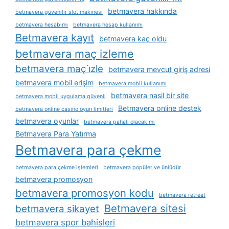
betmavera hakkında
betmavera güvenilir slot makinesi
betmavera hesabımı
betmavera hesap kullanımı
Betmavera kayıt
betmavera kaç oldu
betmavera maç izleme
betmavera maç i̇zle
betmavera mevcut giriş adresi
betmavera mobil erişim
betmavera mobil kullanımı
betmavera nasil bir site
betmavera mobil uygulama güvenli
Betmavera online destek
betmavera online casino oyun limitleri
betmavera oyunlar
betmavera pahalı olacak mı
Betmavera Para Yatırma
Betmavera para çekme
betmavera para çekme i̇şlemleri
betmavera popüler ve ünlüdür
betmavera promosyon
betmavera promosyon kodu
betmavera retreat
Betmavera sitesi
betmavera sikayet
betmavera spor bahisleri