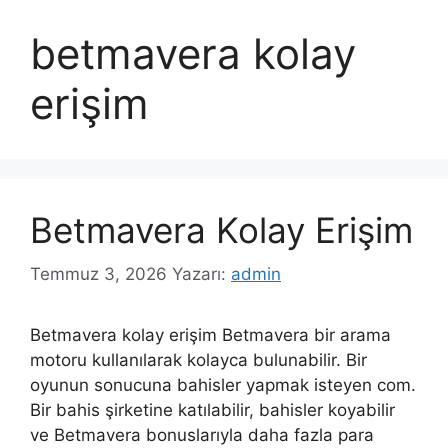
betmavera kolay
erişim
Betmavera Kolay Erişim
Temmuz 3, 2026
Yazarı:
admin
Betmavera kolay erişim Betmavera bir arama
motoru kullanılarak kolayca bulunabilir. Bir
oyunun sonucuna bahisler yapmak isteyen com.
Bir bahis şirketine katılabilir, bahisler koyabilir
ve Betmavera bonuslarıyla daha fazla para