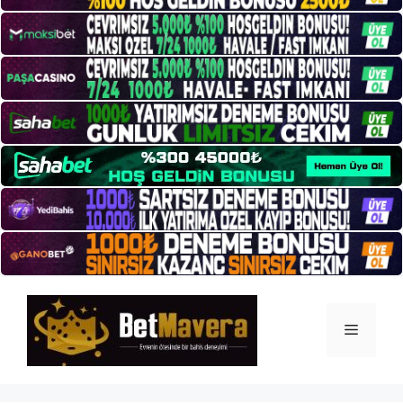
İçeriğe
atla
Menü