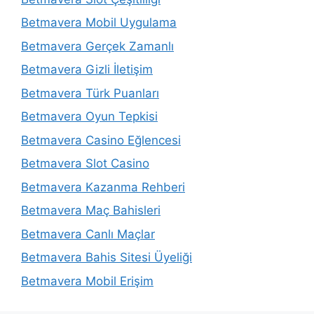
Betmavera Mobil Uygulama
Betmavera Gerçek Zamanlı
Betmavera Gizli İletişim
Betmavera Türk Puanları
Betmavera Oyun Tepkisi
Betmavera Casino Eğlencesi
Betmavera Slot Casino
Betmavera Kazanma Rehberi
Betmavera Maç Bahisleri
Betmavera Canlı Maçlar
Betmavera Bahis Sitesi Üyeliği
Betmavera Mobil Erişim