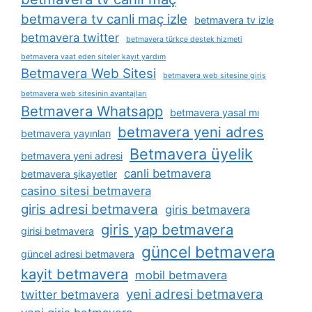
betmavera tv canli maç izle
betmavera tv izle
betmavera twitter
betmavera türkçe destek hizmeti
betmavera vaat eden siteler kayıt yardım
Betmavera Web Sitesi
betmavera web sitesine giriş
betmavera web sitesinin avantajları
Betmavera Whatsapp
betmavera yasal mı
betmavera yeni adres
betmavera yayınları
Betmavera üyelik
betmavera yeni adresi
canli betmavera
betmavera şikayetler
casino sitesi betmavera
giris adresi betmavera
giris betmavera
giris yap betmavera
girisi betmavera
güncel betmavera
güncel adresi betmavera
kayit betmavera
mobil betmavera
yeni adresi betmavera
twitter betmavera