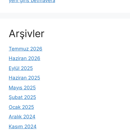
yeni giris betmavera
Arşivler
Temmuz 2026
Haziran 2026
Eylül 2025
Haziran 2025
Mayıs 2025
Şubat 2025
Ocak 2025
Aralık 2024
Kasım 2024