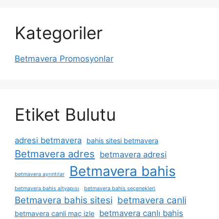
Kategoriler
Betmavera Promosyonlar
Etiket Bulutu
adresi betmavera
bahis sitesi betmavera
Betmavera adres
betmavera adresi
Betmavera bahis
betmavera ayrıntılar
betmavera bahis altyapısı
betmavera bahis seçenekleri
Betmavera bahis sitesi
betmavera canli
betmavera canlı bahis
betmavera canli maç izle