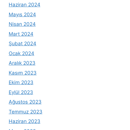
Haziran 2024
Mayıs 2024
Nisan 2024
Mart 2024
Şubat 2024
Ocak 2024
Aralık 2023
Kasım 2023
Ekim 2023
Eylül 2023
Ağustos 2023
Temmuz 2023
Haziran 2023