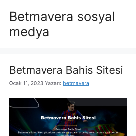
Betmavera sosyal
medya
Betmavera Bahis Sitesi
Ocak 11, 2023
Yazarı:
betmavera