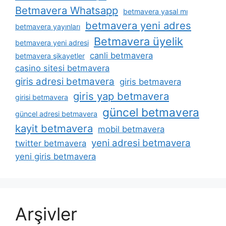
Betmavera Whatsapp
betmavera yasal mı
betmavera yeni adres
betmavera yayınları
Betmavera üyelik
betmavera yeni adresi
canli betmavera
betmavera şikayetler
casino sitesi betmavera
giris adresi betmavera
giris betmavera
giris yap betmavera
girisi betmavera
güncel betmavera
güncel adresi betmavera
kayit betmavera
mobil betmavera
yeni adresi betmavera
twitter betmavera
yeni giris betmavera
Arşivler