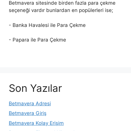
Betmavera sitesinde birden fazla para çekme
seçeneği vardır bunlardan en popülerleri ise;
- Banka Havalesi ile Para Çekme
- Papara ile Para Çekme
Son Yazılar
Betmavera Adresi
Betmavera Giriş
Betmavera Kolay Erişim