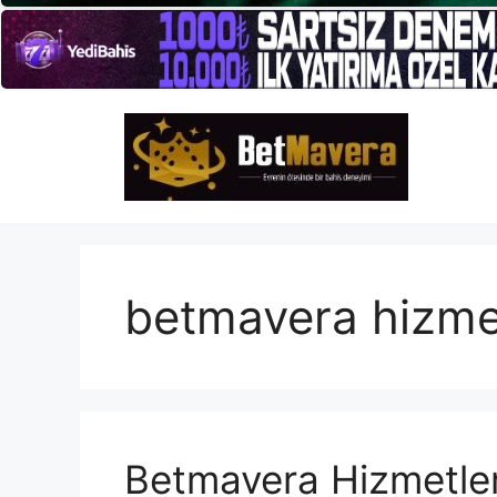
İçeriğe
atla
betmavera hizmet
Betmavera Hizmetler