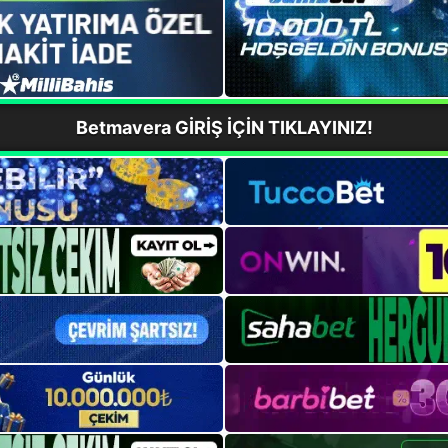
Betmavera GİRİŞ İÇİN TIKLAYINIZ!