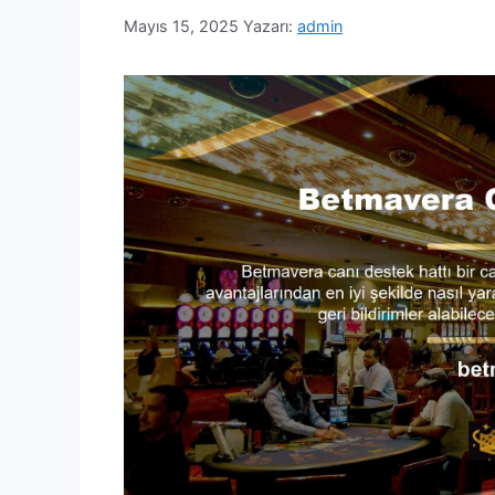
Mayıs 15, 2025
Yazarı:
admin