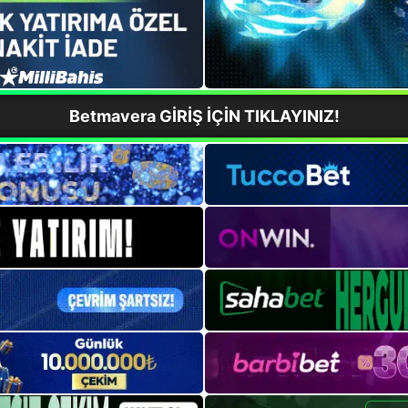
Betmavera GİRİŞ İÇİN TIKLAYINIZ!