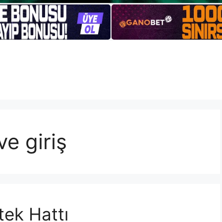
e giriş
ek Hattı